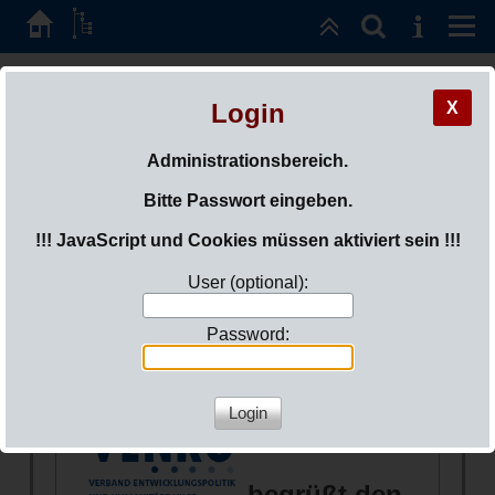
ded-freundeskreis
Login
X
e.V.
Administrationsbereich.
SIE SIND HIER:
LOGIN
Bitte Passwort eingeben.
!!! JavaScript und Cookies müssen aktiviert sein !!!
Dokumente und Berichte
User (optional):
Password:
Lesens- und Hörenswertes
begrüßt den