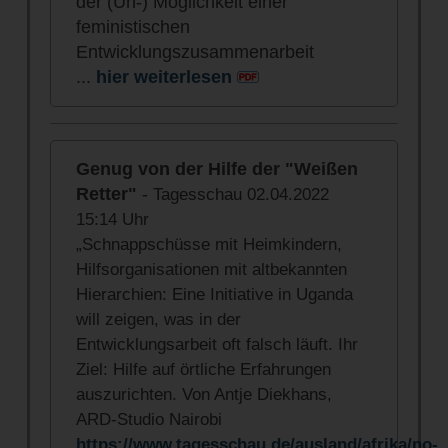
der (Un-) Möglichkeit einer
feministischen
Entwicklungszusammenarbeit
...
hier weiterlesen
Genug von der Hilfe der "Weißen
Retter"
-
Tagesschau 02.04.2022
15:14 Uhr
„Schnappschüsse mit Heimkindern,
Hilfsorganisationen mit altbekannten
Hierarchien: Eine Initiative in Uganda
will zeigen, was in der
Entwicklungsarbeit oft falsch läuft. Ihr
Ziel: Hilfe auf örtliche Erfahrungen
auszurichten. Von Antje Diekhans,
ARD-Studio Nairobi
https://www.tagesschau.de/ausland/afrika/no-