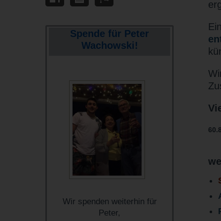
er
Ei
Spende für Peter
en
Wachowski!
kü
Wi
Zu
Vi
60.
we
Wir spenden weiterhin für
Peter,