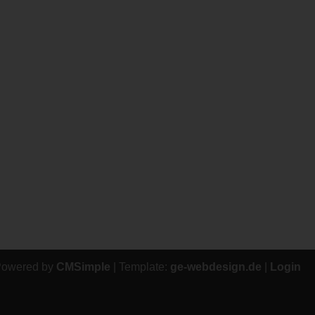
Powered by
CMSimple
| Template:
ge-webdesign.de
|
Login