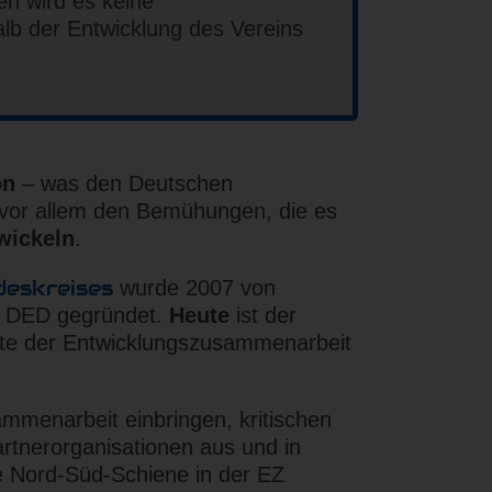
en wird es keine
lb der Entwicklung des Vereins
on
– was den Deutschen
 vor allem den Bemühungen, die es
wickeln
.
deskreises
wurde 2007 von
es DED gegründet.
Heute
ist der
äfte der Entwicklungszusammenarbeit
ammenarbeit einbringen, kritischen
tnerorganisationen aus und in
ge Nord-Süd-Schiene in der EZ