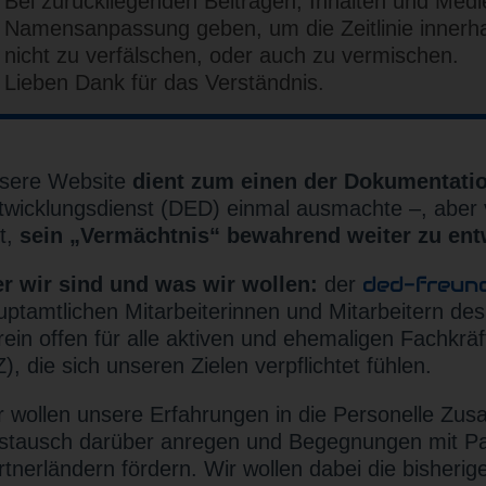
Bei zurückliegenden Beiträgen, Inhalten und Medi
Namensanpassung geben, um die Zeitlinie innerha
nicht zu verfälschen, oder auch zu vermischen.
Lieben Dank für das Verständnis.
sere Website
dient zum einen der Dokumentati
twicklungsdienst (DED) einmal ausmachte –, aber
bt,
sein „Vermächtnis“ bewahrend weiter zu ent
ded-freun
r wir sind und was wir wollen:
der
uptamtlichen Mitarbeiterinnen und Mitarbeitern d
rein offen für alle aktiven und ehemaligen Fachkr
), die sich unseren Zielen verpflichtet fühlen.
r wollen unsere Erfahrungen in die Personelle Zus
stausch darüber anregen und Begegnungen mit Par
rtnerländern fördern. Wir wollen dabei die bisheri