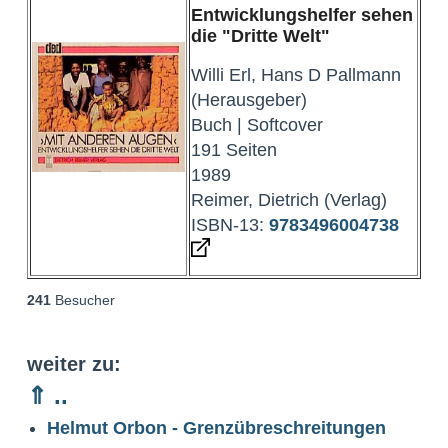
Entwicklungshelfer sehen
die "Dritte Welt"
Willi Erl, Hans D Pallmann
(Herausgeber)
Buch | Softcover
191 Seiten
1989
Reimer, Dietrich (Verlag)
ISBN-13:
9783496004738
241
Besucher
weiter zu:
⇑ ..
Helmut Orbon - Grenzübreschreitungen